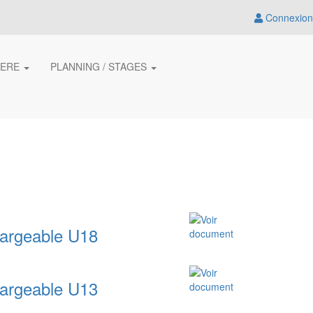
Connexion
IERE
PLANNING / STAGES
hargeable U18
hargeable U13